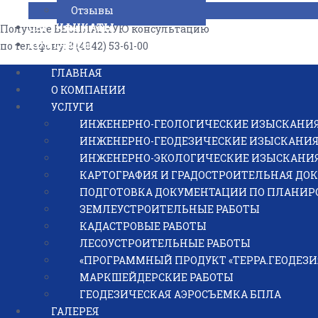
Отзывы
СЕРТИФИКАТЫ
Получите БЕСПЛАТНУЮ консультацию
КОНТАКТЫ
по телефону: 8 (4842) 53-61-00
ГЛАВНАЯ
Или оставьте заявку, и наш специалист свяжется с вами, ч
О КОМПАНИИ
УСЛУГИ
Оставить заявку
ИНЖЕНЕРНО-ГЕОЛОГИЧЕСКИЕ ИЗЫСКАНИ
ИНЖЕНЕРНО-ГЕОДЕЗИЧЕСКИЕ ИЗЫСКАНИ
ПК «ГЕО» образован в 1988 г.
ИНЖЕНЕРНО-ЭКОЛОГИЧЕСКИЕ ИЗЫСКАНИ
КАРТОГРАФИЯ И ГРАДОСТРОИТЕЛЬНАЯ ДО
ПОДГОТОВКА ДОКУМЕНТАЦИИ ПО ПЛАНИР
Контакты
ЗЕМЛЕУСТРОИТЕЛЬНЫЕ РАБОТЫ
КАДАСТРОВЫЕ РАБОТЫ
Получите консультацию по телефонам:
ЛЕСОУСТРОИТЕЛЬНЫЕ РАБОТЫ
«ПРОГРАММНЫЙ ПРОДУКТ «ТЕРРА.ГЕОДЕЗИ
8 (4842) 53-60-94 — инженерно-геологические и инженерно
МАРКШЕЙДЕРСКИЕ РАБОТЫ
8 (4842) 57-44-58, 79-03-93 — инженерно-геодезические изы
ГЕОДЕЗИЧЕСКАЯ АЭРОСЪЕМКА БПЛА
ГАЛЕРЕЯ