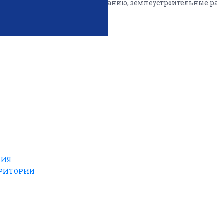
 по территориальному планированию, землеустроительные р
ЦИЯ
РРИТОРИИ