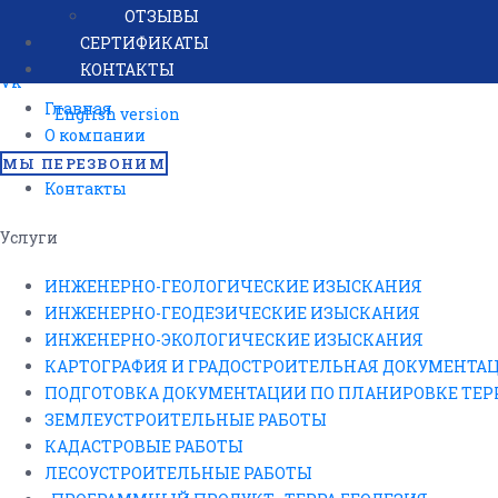
8 (4842) 57-02-46 — картография и подготовка документов
ОТЗЫВЫ
работы, аэросъемка БПЛА.
СЕРТИФИКАТЫ
КОНТАКТЫ
Vk
Главная
English version
О компании
Услуги
МЫ ПЕРЕЗВОНИМ
Контакты
Услуги
ИНЖЕНЕРНО-ГЕОЛОГИЧЕСКИЕ ИЗЫСКАНИЯ
ИНЖЕНЕРНО-ГЕОДЕЗИЧЕСКИЕ ИЗЫСКАНИЯ
ИНЖЕНЕРНО-ЭКОЛОГИЧЕСКИЕ ИЗЫСКАНИЯ
КАРТОГРАФИЯ И ГРАДОСТРОИТЕЛЬНАЯ ДОКУМЕНТА
ПОДГОТОВКА ДОКУМЕНТАЦИИ ПО ПЛАНИРОВКЕ ТЕ
ЗЕМЛЕУСТРОИТЕЛЬНЫЕ РАБОТЫ
КАДАСТРОВЫЕ РАБОТЫ
ЛЕСОУСТРОИТЕЛЬНЫЕ РАБОТЫ