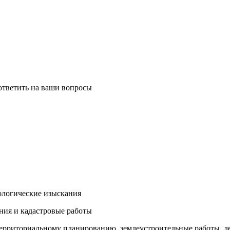
 ответить на ваши вопросы
ологические изыскания
ания и кадастровые работы
 территориальному планированию, землеустроительные работы, 