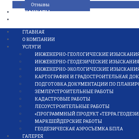
Отзывы
СЕРТИФИКАТЫ
КОНТАКТЫ
ГЛАВНАЯ
О КОМПАНИИ
УСЛУГИ
ИНЖЕНЕРНО-ГЕОЛОГИЧЕСКИЕ ИЗЫСКАНИ
Получите БЕСПЛАТН
ИНЖЕНЕРНО-ГЕОДЕЗИЧЕСКИЕ ИЗЫСКАНИ
ИНЖЕНЕРНО-ЭКОЛОГИЧЕСКИЕ ИЗЫСКАНИ
по телефону: 8 (4
КАРТОГРАФИЯ И ГРАДОСТРОИТЕЛЬНАЯ ДО
ПОДГОТОВКА ДОКУМЕНТАЦИИ ПО ПЛАНИР
ЗЕМЛЕУСТРОИТЕЛЬНЫЕ РАБОТЫ
КАДАСТРОВЫЕ РАБОТЫ
ЛЕСОУСТРОИТЕЛЬНЫЕ РАБОТЫ
Или оставьте заявку, и наш специалист свяже
«ПРОГРАММНЫЙ ПРОДУКТ «ТЕРРА.ГЕОДЕЗИ
вопросы
МАРКШЕЙДЕРСКИЕ РАБОТЫ
ГЕОДЕЗИЧЕСКАЯ АЭРОСЪЕМКА БПЛА
ГАЛЕРЕЯ