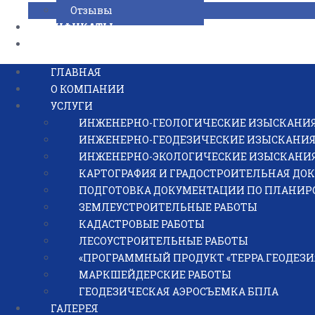
Отзывы
СЕРТИФИКАТЫ
КОНТАКТЫ
ГЛАВНАЯ
О КОМПАНИИ
УСЛУГИ
ИНЖЕНЕРНО-ГЕОЛОГИЧЕСКИЕ ИЗЫСКАНИ
Получите БЕСПЛАТН
ИНЖЕНЕРНО-ГЕОДЕЗИЧЕСКИЕ ИЗЫСКАНИ
ИНЖЕНЕРНО-ЭКОЛОГИЧЕСКИЕ ИЗЫСКАНИ
по телефону: 8 (4
КАРТОГРАФИЯ И ГРАДОСТРОИТЕЛЬНАЯ ДО
ПОДГОТОВКА ДОКУМЕНТАЦИИ ПО ПЛАНИР
ЗЕМЛЕУСТРОИТЕЛЬНЫЕ РАБОТЫ
КАДАСТРОВЫЕ РАБОТЫ
ЛЕСОУСТРОИТЕЛЬНЫЕ РАБОТЫ
Или оставьте заявку, и наш специалист свяже
«ПРОГРАММНЫЙ ПРОДУКТ «ТЕРРА.ГЕОДЕЗИ
вопросы
МАРКШЕЙДЕРСКИЕ РАБОТЫ
ГЕОДЕЗИЧЕСКАЯ АЭРОСЪЕМКА БПЛА
ГАЛЕРЕЯ