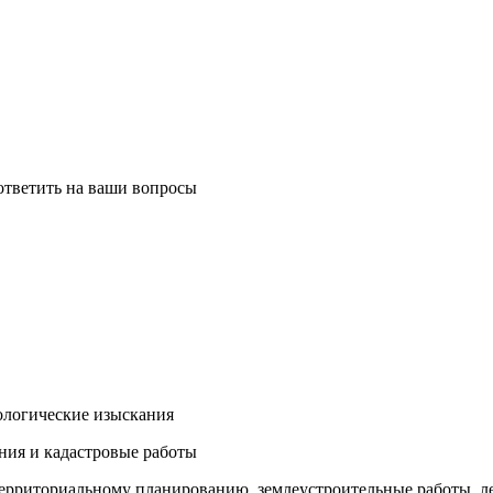
 ответить на ваши вопросы
ологические изыскания
ания и кадастровые работы
 территориальному планированию, землеустроительные работы, 